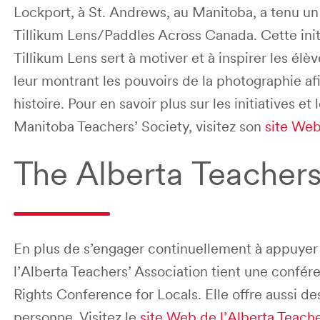
Lockport
, à
St. Andrews
, au Manitoba, a tenu un 
Tillikum Lens/Paddles Across Canada
. Cette in
Tillikum Lens
sert à motiver et à inspirer les él
leur montrant les pouvoirs de la photographie af
histoire. Pour en savoir plus sur les initiatives et 
Manitoba Teachers’ Society
, visitez son
site We
The Alberta Teachers
En plus de s’engager continuellement à appuyer 
l’
Alberta Teachers’ Association
tient une confére
Rights Conference for Locals
. Elle offre aussi d
personne. Visitez le
site Web de l’
Alberta Teache