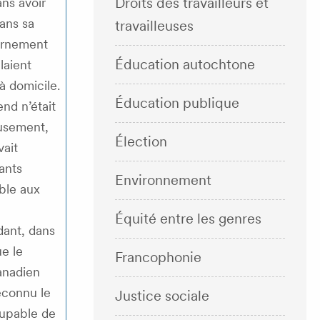
Droits des travailleurs et
ans avoir
ans sa
travailleuses
ernement
Éducation autochtone
laient
à domicile.
Éducation publique
end n’était
eusement,
Élection
vait
ants
Environnement
ble aux
Équité entre les genres
ant, dans
e le
Francophonie
canadien
econnu le
Justice sociale
upable de