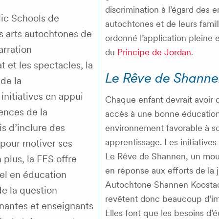
discrimination à l’égard des e
lic Schools de
autochtones et de leurs famill
s arts autochtones de
ordonné l’application pleine e
arration
du
Principe de Jordan
.
 et les spectacles, la
Le Rêve de Shanne
de la
nitiatives en appui
Chaque enfant devrait avoir d
ences de la
accès à une bonne éducation
s d’inclure des
environnement favorable à s
apprentissage. Les initiatives
 pour motiver ses
Le Rêve de Shannen, un mo
 plus, la FES offre
en réponse aux efforts de la 
el en éducation
Autochtone Shannen Koostac
de la question
revêtent donc beaucoup d’i
gnantes et enseignants
Elles font que les besoins d’