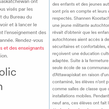
a Saskatchewan ont
des enfants et des jeunes au
s visés par les
sont pris en compte et leurs 
et du Bureau du
respectés. Shannen Koostachi
oir et à lancer le
une jeune militante autochto
nt l’enseignement des
rêvait d’obtenir que les enfan
autochtones aient accès à de
année.
Rendez-vous
sécuritaires et confortables, e
s et des enseignants
reçoivent une éducation cult
ion.
adaptée. Suite à la fermeture
seule école de sa communau
olic
d’Attawapiskat en raison d’un
contaminé, les élèves n’ont p
n
comme salles de classe que 
installations mobiles. Pendan
neuf ans, ces élèves ont fait 