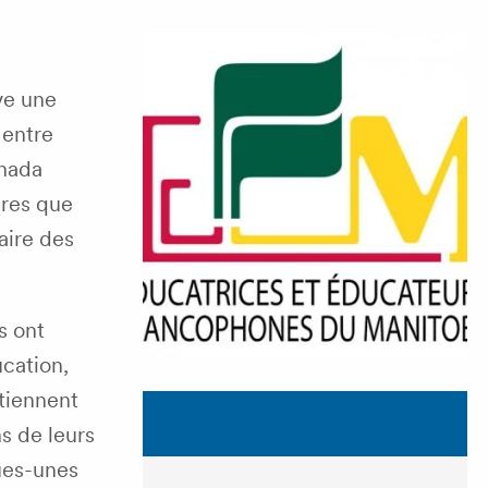
ve une
 entre
anada
ires que
aire des
s ont
cation,
utiennent
s de leurs
ues-unes