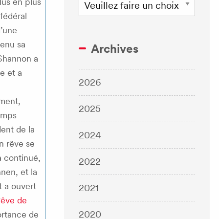
lus en plus
fédéral
d’une
tenu sa
Archives
 Shannon a
e et a
2026
ment,
2025
emps
ent de la
2024
on rêve se
a continué,
2022
nen, et la
t a ouvert
2021
êve de
2020
ortance de