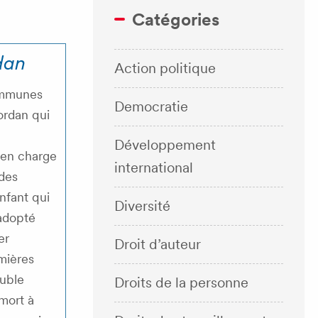
Catégories
dan
Action politique
ommunes
Democratie
ordan qui
Développement
 en charge
international
des
nfant qui
Diversité
 adopté
er
Droit d’auteur
mières
ouble
Droits de la personne
mort à