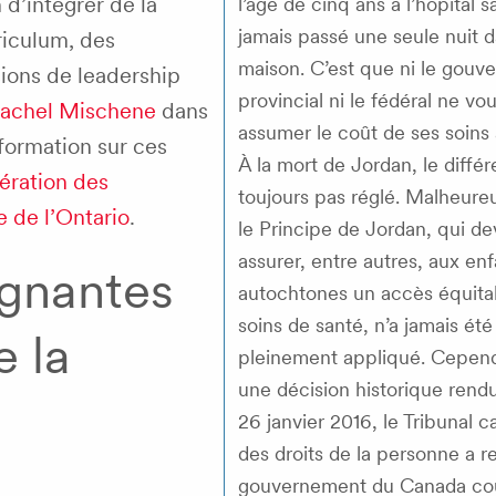
 d’intégrer de la
l’âge de cinq ans à l’hôpital s
jamais passé une seule nuit d
riculum, des
maison. C’est que ni le gouv
ions de leadership
provincial ni le fédéral ne vou
 Rachel Mischene
dans
assumer le coût de ses soins 
nformation sur ces
À la mort de Jordan, le différ
ération des
toujours pas réglé. Malheur
e de l’Ontario
.
le Principe de Jordan, qui de
assurer, entre autres, aux enf
ignantes
autochtones un accès équita
soins de santé, n’a jamais été
e la
pleinement appliqué. Cepend
une décision historique rendu
26 janvier 2016, le Tribunal 
des droits de la personne a r
gouvernement du Canada co