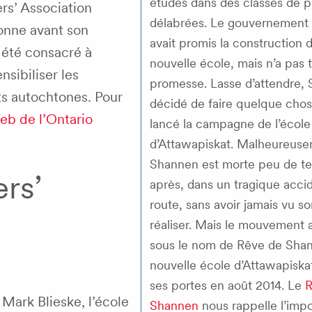
études dans des classes de p
rs’ Association
délabrées. Le gouvernement 
sonne avant son
avait promis la construction 
 été consacré à
nouvelle école, mais n’a pas 
sibiliser les
promesse. Lasse d’attendre,
its autochtones. Pour
décidé de faire quelque chos
eb de l’
Ontario
lancé la campagne de l’école
d’Attawapiskat. Malheureuse
Shannen est morte peu de t
rs’
après, dans un tragique accid
route, sans avoir jamais vu s
réaliser. Mais le mouvement 
sous le nom de Rêve de Shan
nouvelle école d’Attawapiska
ses portes en août 2014. Le
R
 Mark Blieske, l’école
Shannen
nous rappelle l’imp