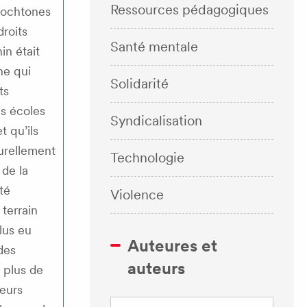
Ressources pédagogiques
tochtones
droits
Santé mentale
n était
ne qui
Solidarité
ts
s écoles
Syndicalisation
t qu’ils
urellement
Technologie
 de la
té
Violence
 terrain
lus eu
Auteures et
des
auteurs
t plus de
leurs