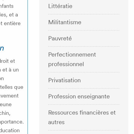
Littératie
nfants
es, et a
Militantisme
t entière
Pauvreté
n
Perfectionnement
roit et
professionnel
 et à un
on
Privatisation
 telles que
uvement
Profession enseignante
jeune
Ressources financières et
hin,
mportance.
autres
éducation