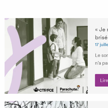
« Je 
brisé
17 juil
Le so
n’a pa
Lire