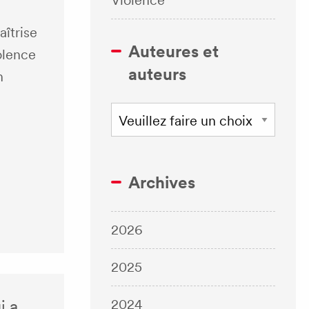
Violence
aîtrise
Auteures et
olence
auteurs
n
Archives
2026
2025
2024
i a