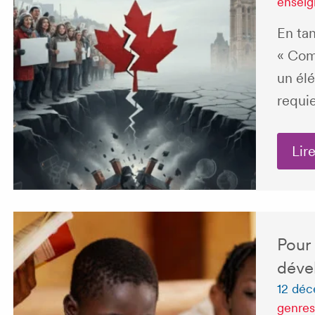
enseig
En ta
« Com
un él
requie
Lire
Pour 
déve
12 dé
genres