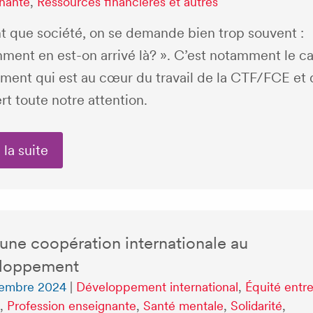
nante
,
Ressources financières et autres
nt que société, on se demande bien trop souvent :
ment en est-on arrivé là? ». C’est notamment le c
ément qui est au cœur du travail de la CTF/FCE et 
rt toute notre attention.
 la suite
une coopération internationale au
loppement
cembre 2024
|
Développement international
,
Équité entre
,
Profession enseignante
,
Santé mentale
,
Solidarité
,