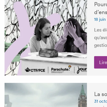
Pourq
d’en
18 jui
Les él
qu’ava
gesti
Lire
La s
31 oct