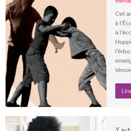
menta
Cet ar
à l’Éc
à l’éc
Huppi
l’édu
ensei
témoig
Lire
Y a-t