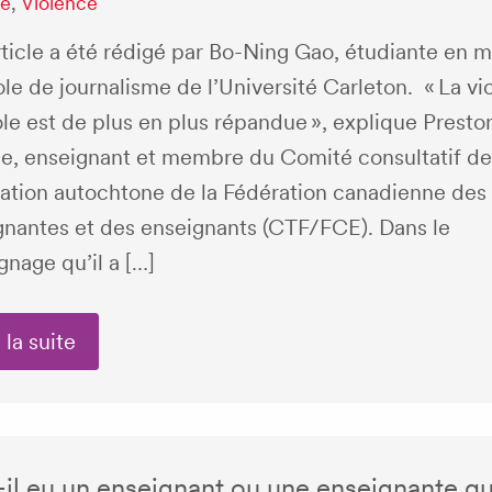
le
,
Violence
ticle a été rédigé par Bo-Ning Gao, étudiante en m
ole de journalisme de l’Université Carleton. « La vi
ole est de plus en plus répandue », explique Presto
e, enseignant et membre du Comité consultatif de
cation autochtone de la Fédération canadienne des
gnantes et des enseignants (CTF/FCE). Dans le
nage qu’il a […]
 la suite
-il eu un enseignant ou une enseignante qu