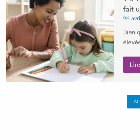
fait 
26 avr
Bien q
élevée
Lire
Aff