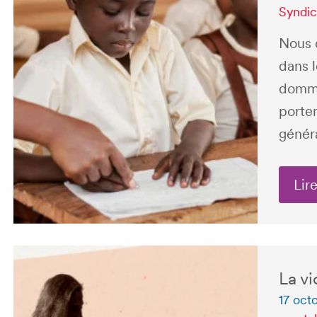
Syndic
Nous 
dans l
domma
porten
généra
Lire
La v
17 oct